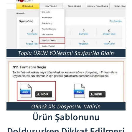
Toplu ÜRÜN YÖNetimi SayfasıNa Gidin
ÖRnek Xls DosyasıNı İNdirin
Ürün Şablonunu
Doldururken Dikkat Edilmesi