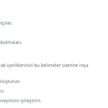
çiler.
 bulmaları.
ak içeriklerinizi bu kelimeler üzerine inşa
 oluşturun.
ın.
neyimini iyileştirin.