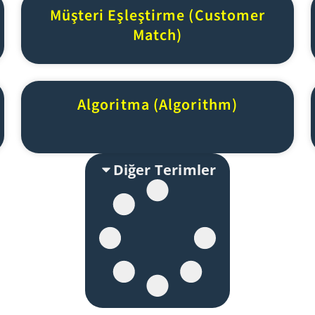
Müşteri Eşleştirme (Customer
Match)
Algoritma (Algorithm)
Diğer Terimler