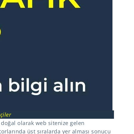
çiler
n doğal olarak web sitenize gelen
otorlarında üst sıralarda yer alması sonucu