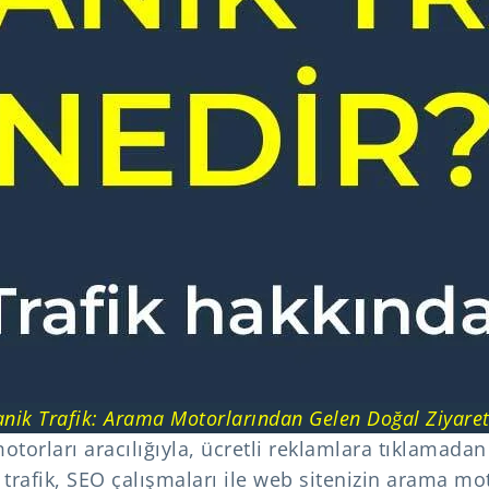
nik Trafik: Arama Motorlarından Gelen Doğal Ziyaret
otorları aracılığıyla, ücretli reklamlara tıklamada
ik trafik, SEO çalışmaları ile web sitenizin arama m