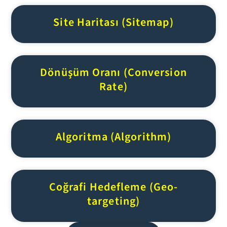
Site Haritası (Sitemap)
Dönüşüm Oranı (Conversion
Rate)
Algoritma (Algorithm)
Coğrafi Hedefleme (Geo-
targeting)