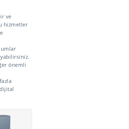
ir ve
u hizmetler
ne
lumlar
yabilirsiniz.
iğer önemli
fazla
ijital