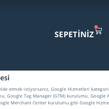
0
SEPETİNİZ
esi
k elde etmek istiyorsanız, Google Hizmetleri kategor
mu, Google Tag Manager (GTM) kurulumu, Google A
gle Merchant Center kurulumu gibi Google hizmet