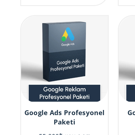
e
r
n
a
t
i
v
e
:
Google Ads Profesyonel
Go
Paketi