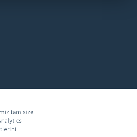
imiz tam size
nalytics
lerini