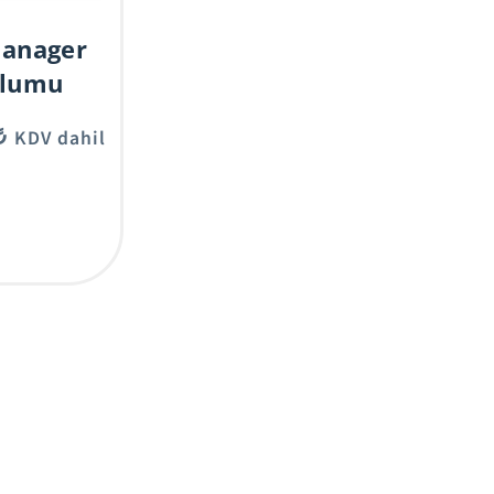
Manager
ulumu
₺
KDV dahil
Grafik Tasarım Hizmetleri
Grafik Tasarım Hizmetleri
Logo Tasarımı
Marka Kimliği Oluşturma