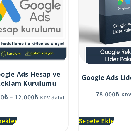
ogle Ads Hesap ve
Google Ads Lid
Reklam Kurulumu
78.000
₺
KDV
00
₺
–
12.000
₺
KDV dahil
A
A
nekler
Sepete Ekle
l
l
t
t