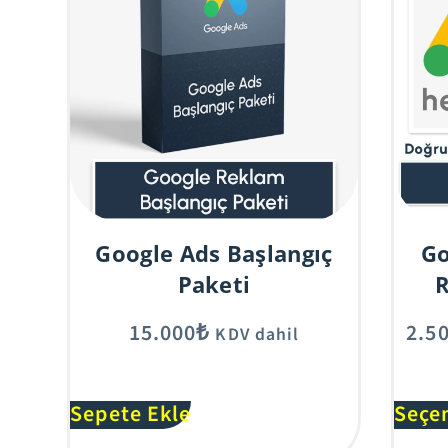
Google Ads Başlangıç
Go
Paketi
15.000
₺
2.5
KDV dahil
A
Sepete Ekle
Seçe
l
t