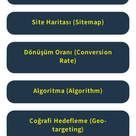
Site Haritası (Sitemap)
Dönüşüm Oranı (Conversion
Rate)
Algoritma (Algorithm)
Coğrafi Hedefleme (Geo-
targeting)