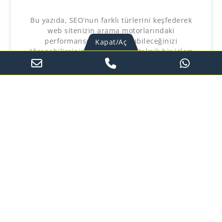
Bu yazıda, SEO’nun farklı türlerini keşfederek
web sitenizin arama motorlarındaki
performansını nasıl artırabileceğinizi
Kapat/Aç
öğrenebilirsiniz. SEO, yalnızca teknik bir işlem
değil, kullanıcı deneyimini geliştiren ve
markanızı dijital ortamda güçlendiren stratejik
bir
YAZIYI OKU »
Diğer Yazılar