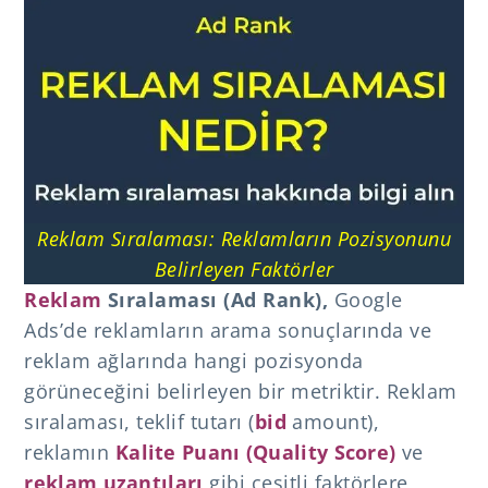
Reklam Sıralaması: Reklamların Pozisyonunu
Belirleyen Faktörler
Reklam
Sıralaması (Ad Rank),
Google
Ads’de reklamların arama sonuçlarında ve
reklam ağlarında hangi pozisyonda
görüneceğini belirleyen bir metriktir. Reklam
sıralaması, teklif tutarı (
bid
amount),
reklamın
Kalite Puanı (Quality Score)
ve
reklam uzantıları
gibi çeşitli faktörlere