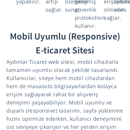
yapabilir.
artışı
özellikler
gelişmiş
erişilebili
optim
sağlar.
sunar.
güvenlik
olmasını
eder.
protokolleri
sağlar.
kullanır.
Mobil Uyumlu (Responsive)
E-ticaret Sitesi
Aydınlar Ticaret web sitesi, mobil cihazlarla
tamamen uyumlu olacak şekilde tasarlandı.
Kullanıcılar, siteye hem mobil cihazlardan
hem de masaüstü bilgisayarlardan kolayca
erişim sağlayarak rahat bir alışveriş
deneyimi yaşayabiliyor. Mobil uyumlu ve
duyarlı (responsive) tasarımı, sayfa yüklenme
hızını optimize ederken, kullanıcı deneyimini
üst seviyeye çıkarıyor ve her yerden erişim