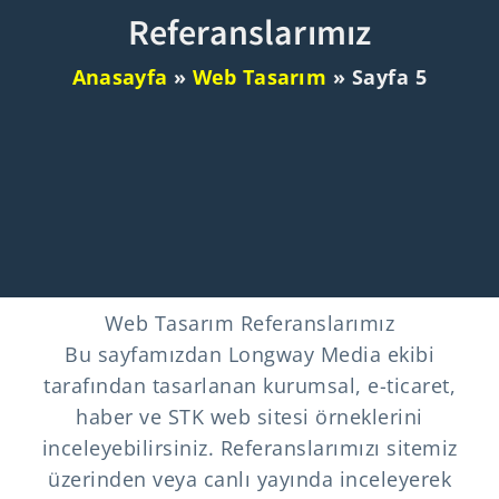
Referanslarımız
Anasayfa
»
Web Tasarım
»
Sayfa 5
Web Tasarım Referanslarımız
Bu sayfamızdan Longway Media ekibi
tarafından tasarlanan kurumsal, e-ticaret,
haber ve STK web sitesi örneklerini
inceleyebilirsiniz. Referanslarımızı sitemiz
üzerinden veya canlı yayında inceleyerek