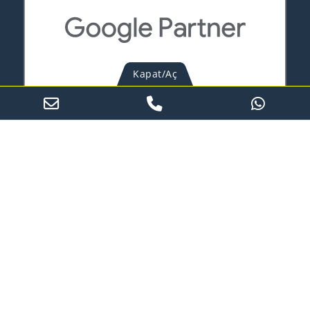
Kapat/Aç
Web Tasarım Hizmetleri
Web Tasarım Ajansı
Kurumsal Web Tasarım
E-ticaret Sitesi Tasarımı
Haber Sitesi Tasarımı
STK Web Tasarımı
Online Rezervasyon Sistemi